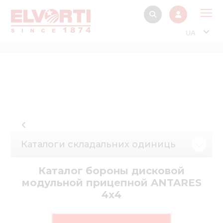
UA
Про
Прод
Фінанс
Інтерактив
Музей Е
Каталоги складальних одиниць
Павільйон
Інформація для
Каталог бороны дисковой
стейкх
модульной прицепной ANTARES
4х4
Інформація 
електро