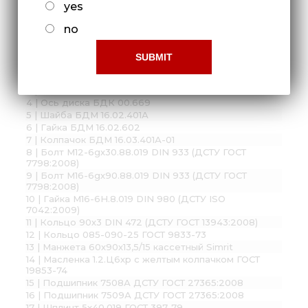
yes
no
Складальні одиниці і деталі:
1 | Стойка в сборе БДК 00.960
2 | Корпус подшипников БДК 00.1590
3 | БДМ 22.00.401 ДИСК
4 | Ось диска БДК 00.669
5 | Шайба БДМ 16.02.401А
6 | Гайка БДМ 16.02.602
7 | Колпачок БДМ 16.03.401А-01
8 | Болт М12-6gх30.88.019 DIN 933 (ДСТУ ГОСТ
7798:2008)
9 | Болт М16-6gх90.88.019 DIN 933 (ДСТУ ГОСТ
7798:2008)
10 | Гайка М16-6H.8.019 DIN 980 (ДСТУ ISO
7042:2009)
11 | Кольцо 90х3 DIN 472 (ДСТУ ГОСТ 13943:2008)
12 | Кольцо 085-090-25 ГОСТ 9833-73
13 | Манжета 60х90х13,5/15 кассетный Simrit
14 | Масленка 1.2.Ц6хр с желтым колпачком ГОСТ
19853-74
15 | Подшипник 7508А ДСТУ ГОСТ 27365:2008
16 | Подшипник 7509А ДСТУ ГОСТ 27365:2008
17 | Шплинт 5х40.019 ГОСТ 397-79