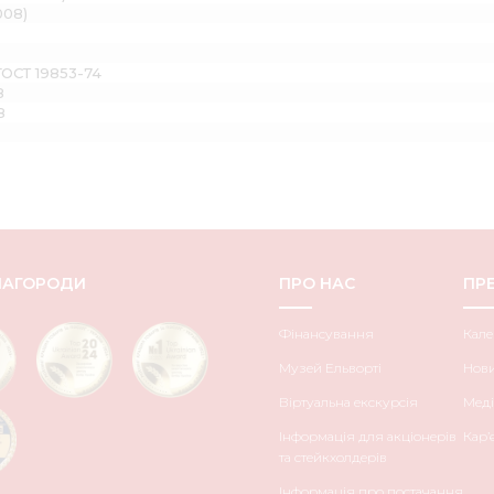
008)
ГОСТ 19853-74
8
8
НАГОРОДИ
ПРО НАС
ПРЕ
Фінансування
Кале
Музей Ельворті
Нов
Віртуальна екскурсія
Меді
Інформація для акціонерів
Кар’
та стейкхолдерів
Інформація про постачання