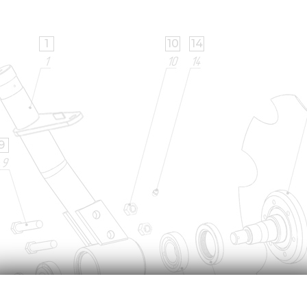
1
10
14
9