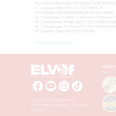
11 | Кольцо 90х3 DIN 472 (ДСТУ ГОСТ 13943:2
12 | Кольцо 085-090-25 ГОСТ 9833-73
13 | Манжета 60х90х13,5/15 кассетный Simrit
14 | Масленка 1.2.Ц6хр с желтым колпачком 
15 | Подшипник 7508А ДСТУ ГОСТ 27365:200
16 | Подшипник 7509А ДСТУ ГОСТ 27365:200
17 | Шплинт 5х40.019 ГОСТ 397-79
Повернення до списку
НАШІ
Євгена Чикаленка, 1
Кропивницький
,
Україна
,
25006