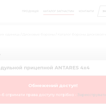
ПРОДУКЦІЯ
КАТАЛОГ ЗАПЧАСТИН
КОНТАКТИ
З
них одиниць
/
Дисковые бороны
/
Каталог бороны дисковой 
ь
одульной прицепной ANTARES 4х4
Обмежений доступ!
-б отримати права доступу потрібно -
Зареєструвати