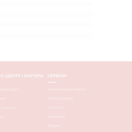
С-ЦЕНТР І КАР’ЄРА
СЕРВІСИ
ндар подій
Інтерактивний каталог
ини
Знайти дилера
а про нас
Контакти
єра
Аналітика
Форум