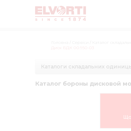
Головна
/
Сервіси
/
Каталог складаль
Диск БДК 00.950-03
Каталоги складальних одиниц
Каталог бороны дисковой м
Що