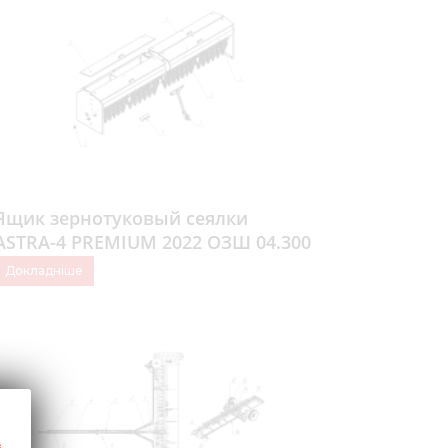
Медіа 
Кар
Купити 
Знайти
Конт
Ящик зернотуковый сеялки
ASTRA-4 PREMIUM 2022 ОЗШ 04.300
Докладніше