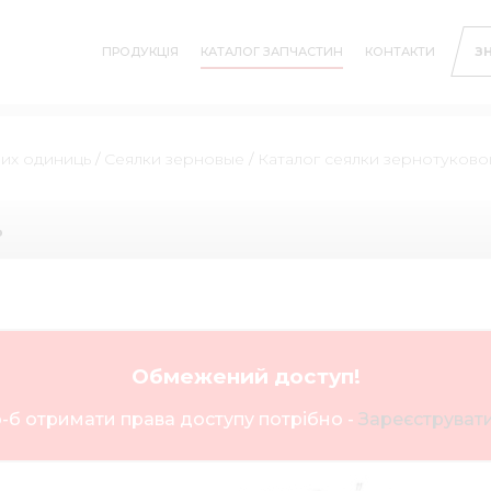
ПРОДУКЦІЯ
КАТАЛОГ ЗАПЧАСТИН
КОНТАКТИ
З
них одиниць
/
Сеялки зерновые
/
Каталог сеялки зернотуково
ь
Обмежений доступ!
-б отримати права доступу потрібно -
Зареєструвати