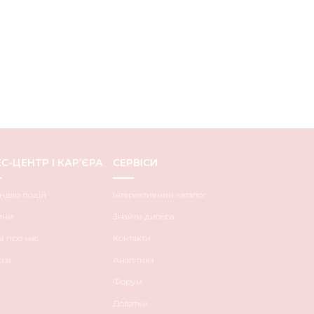
С-ЦЕНТР І КАР’ЄРА
СЕРВІСИ
ндар подій
Інтерактивний каталог
ини
Знайти дилера
а про нас
Контакти
єра
Аналітика
Форум
Додатки