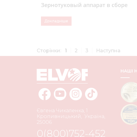
Зернотуковый аппарат в сборе
Докладніше
Сторінки:
1
2
3
Наступна
НАШІ
Євгена Чикаленка, 1
Кропивницький
,
Україна
,
25006
0(800)752-452