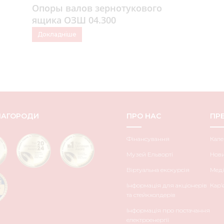
Опоры валов зернотукового
ящика ОЗШ 04.300
Докладніше
НАГОРОДИ
ПРО НАС
ПРЕ
Фінансування
Кале
Музей Ельворті
Нов
Віртуальна екскурсія
Меді
Інформація для акціонерів
Кар’
та стейкхолдерів
Інформація про постачання
електроенергії