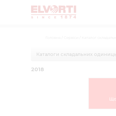
Головна
/
Сервіси
/
Каталог складаль
Каталоги складальних одиниц
2018
Що