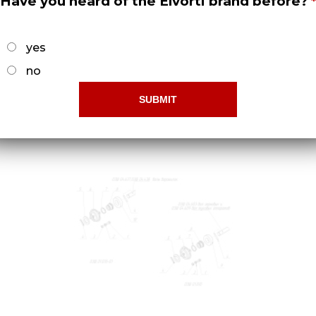
Have you heard of the Elvorti brand before?
yes
no
Вариаторы СЗП 00.720;СЗП 00.720-
01 в сборе со щитками
Докладніше