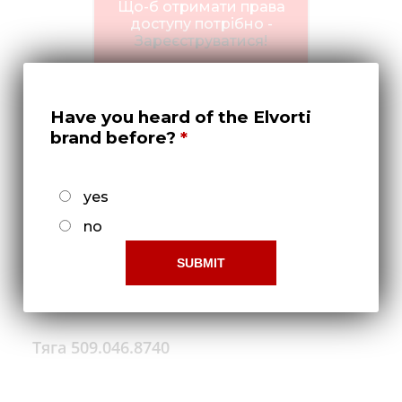
Нов
Що-б отримати права
доступу потрібно -
Медіа 
Зареєструватися!
Кар
Купити 
Have you heard of the Elvorti
brand before?
Знайти
Конт
yes
no
Тяга 509.046.8740