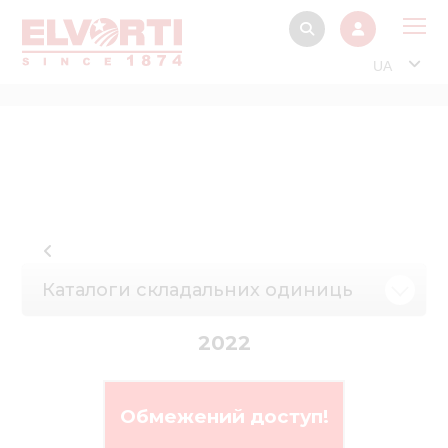
UA
Про
Прод
Фінанс
Інтерактив
Музей Е
Каталоги складальних одиниць
Павільйон
Інформація для
2022
стейкх
Інформація 
електро
Обмежений доступ!