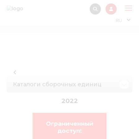
RU
О 
Прод
Интерактив
Музей Э
Павильон
Каталоги сборочных единиц
Информация дл
стейкх
2022
Информация
электро
Ограниченный
Нов
доступ!