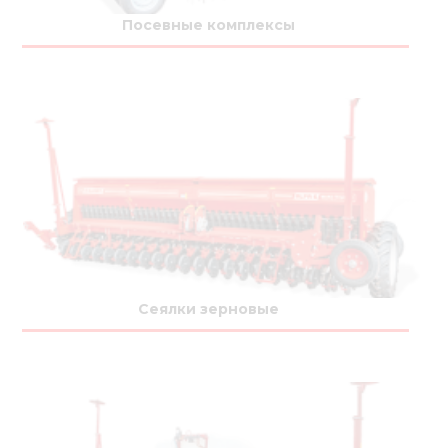
Медиа
Посевные комплексы
Кар
Купить 
Найти 
Конт
Сеялки зерновые