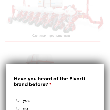
Сеялки пропашные
Have you heard of the Elvorti
brand before?
yes
Культиваторы междурядные
no