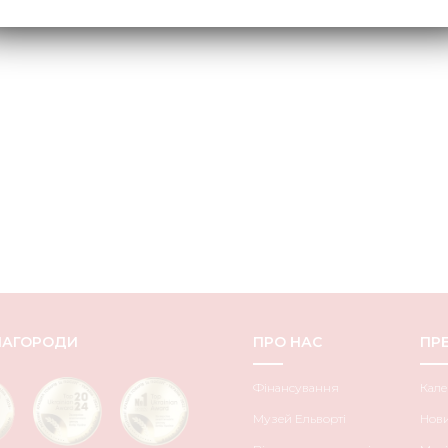
НАГОРОДИ
ПРО НАС
ПРЕ
Фінансування
Кале
Музей Ельворті
Нов