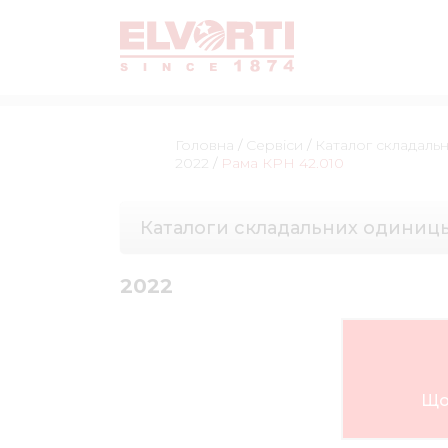
Головна
/
Сервіси
/
Каталог складаль
2022
/
Рама КРН 42.010
Каталоги складальних одиниц
2022
Що