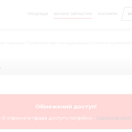
ПРОДУКЦІЯ
КАТАЛОГ ЗАПЧАСТИН
КОНТАКТИ
З
них одиниць
/
Культиваторы междурядные
/
Каталог культиват
ь
Обмежений доступ!
-б отримати права доступу потрібно -
Зареєструвати