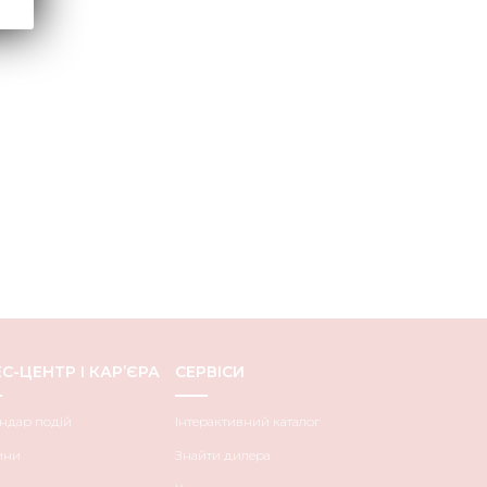
С-ЦЕНТР І КАР’ЄРА
СЕРВІСИ
ндар подій
Інтерактивний каталог
ини
Знайти дилера