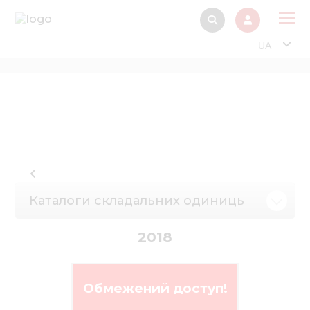
UA
Про
Прод
Фінанс
Інтерактив
Музей Е
Каталоги складальних одиниць
Павільйон
Інформація для
2018
стейкх
Інформація 
електро
Обмежений доступ!