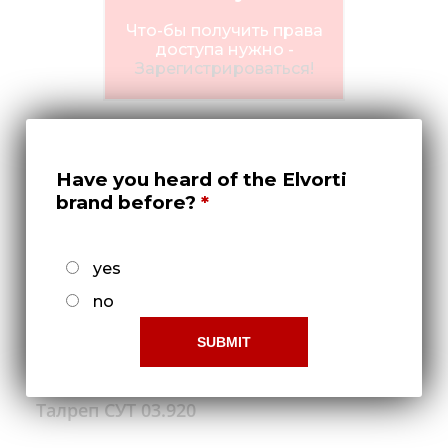
Медиа
Что-бы получить права
Кар
доступа нужно -
Зарегистрироваться!
Купить 
Найти 
Конт
Have you heard of the Elvorti
brand before?
yes
no
Талреп СУТ 03.920