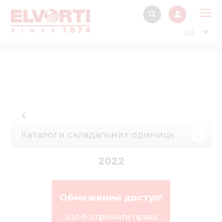
UA
Про
Прод
Фінанс
Інтерактив
Музей Е
Каталоги складальних одиниць
Павільйон
2022
Інформація для
стейкх
Інформація 
Обмежений доступ!
електро
Що-б отримати права