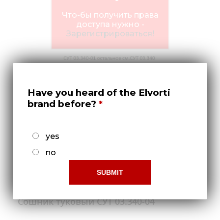
Медиа
Что-бы получить права
Кар
доступа нужно -
Зарегистрироваться!
Купить 
Найти 
Конт
Have you heard of the Elvorti
brand before?
yes
no
Сошник туковый СУТ 03.340-04