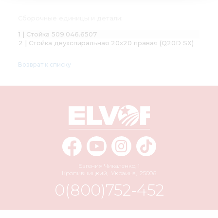
Сборочные единицы и детали:
1 | Стойка 509.046.6507
2 | Стойка двухспиральная 20х20 правая (Q20D SX)
Возврат к списку
Евгения Чикаленко, 1
Кропивницкий
,
Украина
,
25006
0(800)752-452
info@elvorti.com