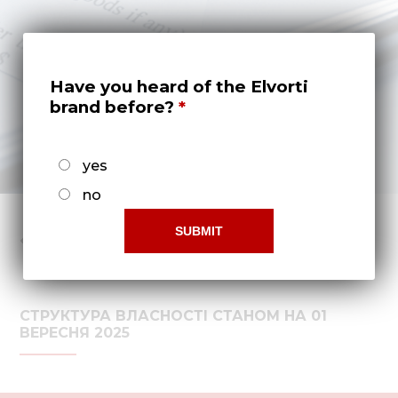
Нов
Медіа 
Кар
Have you heard of the Elvorti
brand before?
Купити 
Знайти
yes
Конт
no
СТРУКТУРА ВЛАСНОСТІ СТАНОМ НА 01
ВЕРЕСНЯ 2025