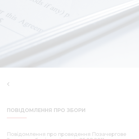
Нов
Медіа 
Кар
Купити 
Знайти
Конт
ПОВІДОМЛЕННЯ ПРО ЗБОРИ
Повідомлення про проведення Позачергове