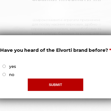
Широкозахватні агрегати призначені
для посіву насіння зернових, дрібно- і
середньонасіннєвих, зернобобових та
інших культур, близьких за розмірами і
нормам висіву до насіння зернових
культур з одночасним внесенням в
засіяні рядки гранульованих мін...
Have you heard of the Elvorti brand before?
yes
no