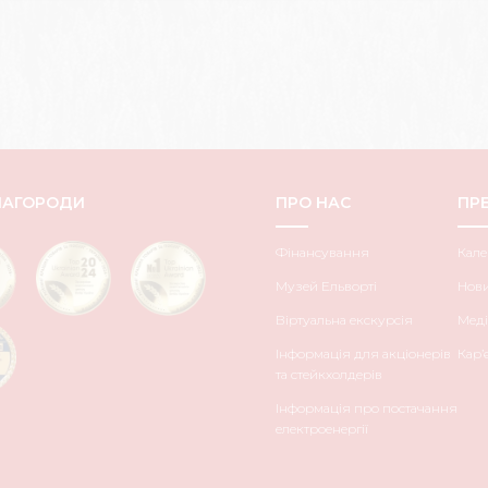
НАГОРОДИ
ПРО НАС
ПРЕ
Фінансування
Кале
Музей Ельворті
Нов
Віртуальна екскурсія
Меді
Інформація для акціонерів
Кар’
та стейкхолдерів
Інформація про постачання
електроенергії