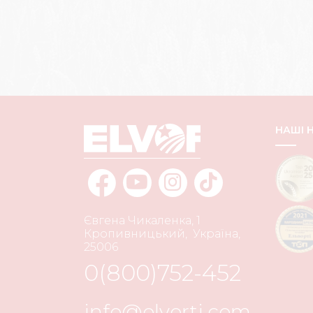
НАШІ
Євгена Чикаленка, 1
Кропивницький
,
Україна
,
25006
0(800)752-452
info@elvorti.com