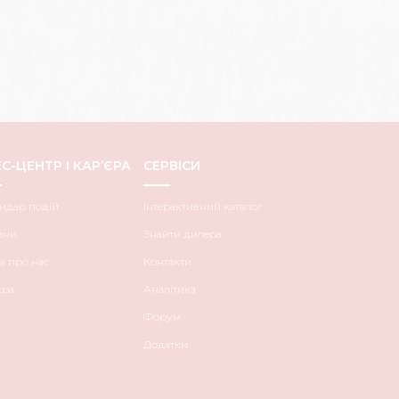
С-ЦЕНТР І КАР’ЄРА
СЕРВІСИ
ндар подій
Інтерактивний каталог
ини
Знайти дилера
а про нас
Контакти
єра
Аналітика
Форум
Додатки