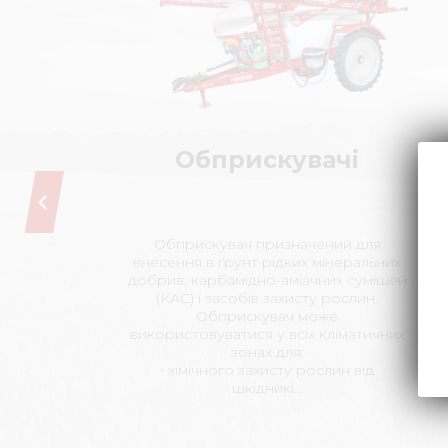
Обприскувачі
Обприскувач призначений для
внесення в ґрунт рідких мінеральних
добрив, карбамідно-аміачних сумішей
(КАС) і засобів захисту рослин.
Обприскувач може
використовуватися у всіх кліматичних
зонах для:
• хімічного захисту рослин від
шкідникі...