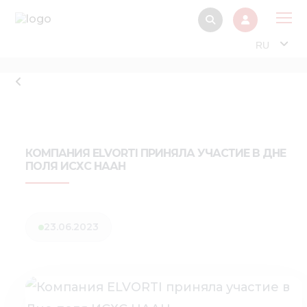
RU
О 
Прод
Интерактив
Музей Э
КОМПАНИЯ ELVORTI ПРИНЯЛА УЧАСТИЕ В ДНЕ
ПОЛЯ ИСХС НААН
Павильон
Информация дл
стейкх
23.06.2023
Информация
электро
Нов