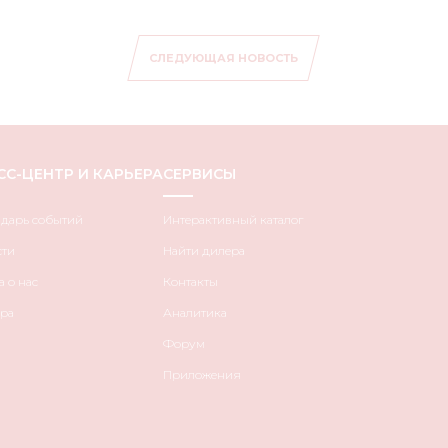
СЛЕДУЮЩАЯ НОВОСТЬ
СС-ЦЕНТР И КАРЬЕРА
СЕРВИСЫ
ндарь событий
Интерактивный каталог
сти
Найти дилера
 о нас
Контакты
ра
Аналитика
Форум
Приложения