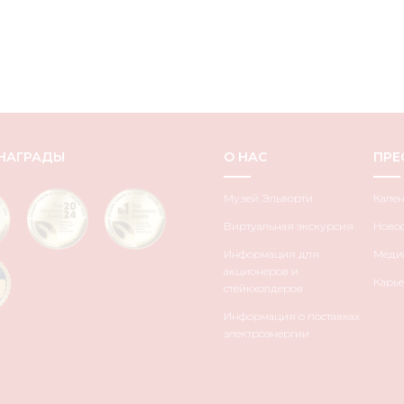
НАГРАДЫ
О НАС
ПРЕ
Музей Эльворти
Кале
Виртуальная экскурсия
Ново
Информация для
Медиа
акционеров и
Карье
стейкхолдеров
Информация о поставках
электроэнергии