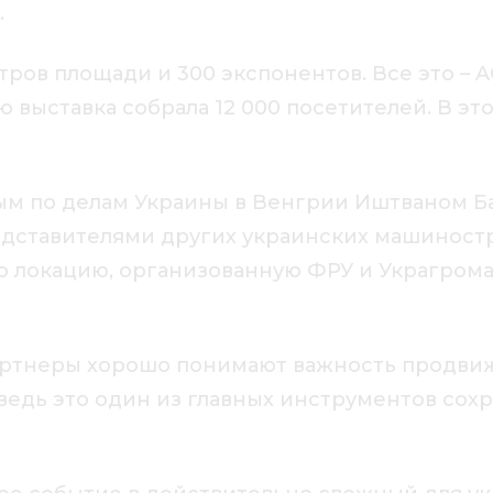
.
метров площади и 300 экспонентов. Все это 
 выставка собрала 12 000 посетителей. В эт
м по делам Украины в Венгрии Иштваном Б
едставителями других украинских машинос
 локацию, организованную ФРУ и Украгрома
артнеры хорошо понимают важность продвиж
едь это один из главных инструментов сохр