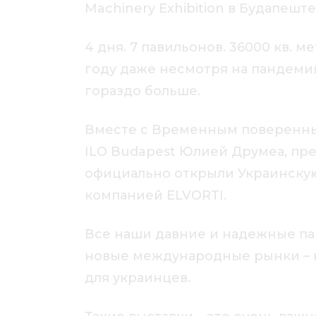
Machinery Exhibition в Будапеште
4 дня. 7 павильонов. 36000 кв. 
году даже несмотря на пандемию
гораздо больше.
Вместе с Временным поверенны
ILO Budapest Юлией Друмеа, пр
официально открыли Украинскую
компанией ELVORTI.
Все наши давние и надежные п
новые международные рынки – в
для украинцев.