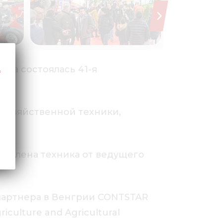
ода состоялась 41-я
хозяйственной техники,
тавлена техника от ведущего
партнера в Венгрии CONTSTAR
culture and Agricultural