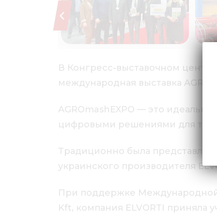
В Конгресс-выставочном центре 
международная выставка AGROm
AGROmashEXPO — это идеальный 
цифровыми решениями для точн
Традиционно была представлена 
украинского производителя ELV
При поддержке Международной о
Kft, компания ELVORTI приняла уч