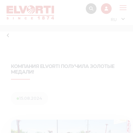
RU
О 
Прод
Интерактив
Музей Э
КОМПАНИЯ ELVORTI ПОЛУЧИЛА ЗОЛОТЫЕ
МЕДАЛИ!
Павильон
Информация дл
стейкх
15.08.2024
Информация
электро
Нов