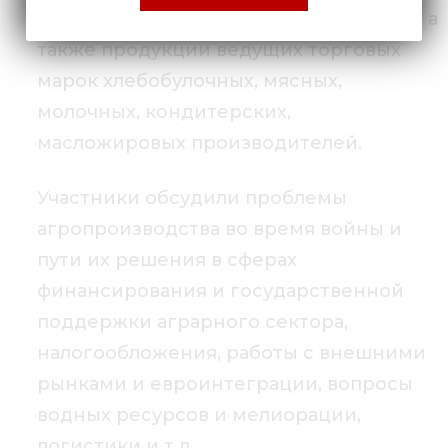
удобрений, средств защиты растений, а
также продукции ведущих торговых
марок хлебобулочных, мясных,
молочных, кондитерских,
масложировых производителей.
Участники обсудили проблемы
агропроизводства во время войны и
пути их решения в сферах
финансирования и государственной
поддержки аграрного сектора,
налогообложения, работы с внешними
рынками и евроинтеграции, вопросы
водных ресурсов и мелиорации,
логистики и т.д.