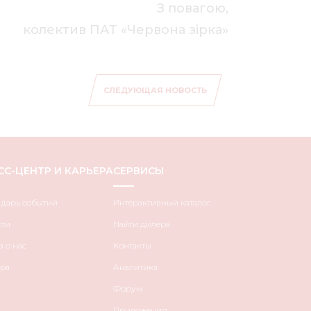
З повагою,
колектив ПАТ «Червона зірка»
СЛЕДУЮЩАЯ НОВОСТЬ
СС-ЦЕНТР И КАРЬЕРА
СЕРВИСЫ
ндарь событий
Интерактивный каталог
сти
Найти дилера
 о нас
Контакты
ра
Аналитика
Форум
Приложения