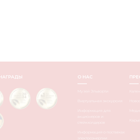
НАГРАДЫ
О НАС
ПРЕ
Музей Эльворти
Кале
Виртуальная экскурсия
Ново
Информация для
Медиа
акционеров и
Карье
стейкхолдеров
Информация о поставках
электроэнергии