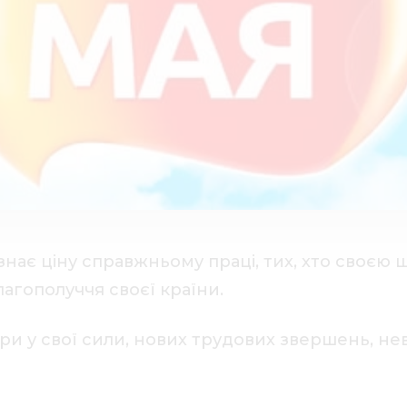
то знає ціну справжньому праці, тих, хто сво
лагополуччя своєї країни.
ри у свої сили, нових трудових звершень, не