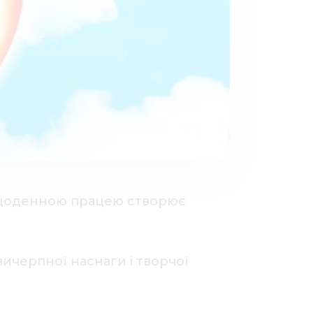
єю щоденною працею створює
вичерпної наснаги і творчої