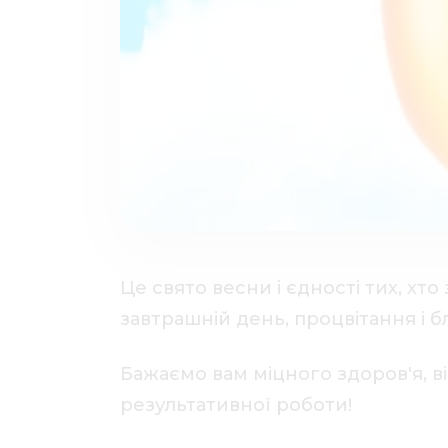
Це свято весни і єдності тих, х
завтрашній день, процвітання і б
Бажаємо вам міцного здоров'я, ві
результативної роботи!