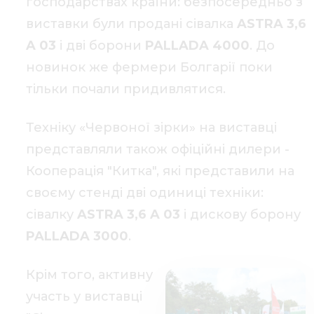
господарствах країни: безпосередньо з
виставки були продані сівалка
ASTRA 3,6
A 03
і дві борони
PALLADA 4000
. До
новинок же фермери Болгарії поки
тільки почали придивлятися.
Техніку «Червоної зірки» на виставці
представляли також офіційні дилери -
Кооперація "Китка", які представили на
своєму стенді дві одиниці техніки:
сівалку
ASTRA 3,6 A 03
і дискову борону
PALLADA 3000
.
Крім того, активну
участь у виставці