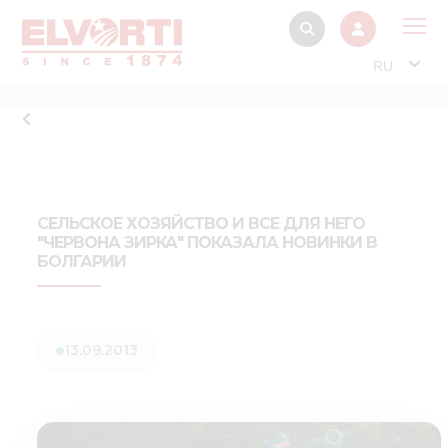
RU
О 
Прод
Интерактив
Музей Э
СЕЛЬСКОЕ ХОЗЯЙСТВО И ВСЕ ДЛЯ НЕГО
"ЧЕРВОНА ЗИРКА" ПОКАЗАЛА НОВИНКИ В
Павильон
БОЛГАРИИ
Информация дл
стейкх
Информация
13.09.2013
электро
Нов