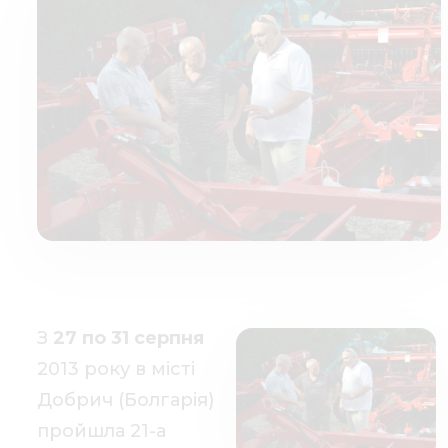
Медиа
Кар
Купить 
Найти 
Конт
З
27 по 31 серпня
2013 року в місті
Добрич (Болгарія)
пройшла 21-а