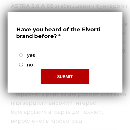
ASTRA 3,6 A 03
зі збільшеним бункером і
транспортним пристроєм і
модернізована сівалка
ASTRA NOVA 5,4 з
Have you heard of the Elvorti
системою безступінчатого регулювання
brand before?
норм висіву, а також три грунтообробні
машини: дискові борони
PALLADA 3200
yes
і
PALLADA 4000 і
новинка
-
дискова
no
борона
PALLADA 6000
.
Більше 1500 відвідувачів стенду
«Червоної зірки» за дні роботи виставки
підтвердили високий інтерес
болгарських аграріїв до техніки,
виробленої в Кіровограді.