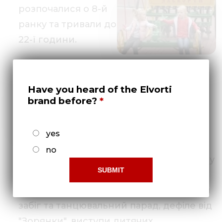
розпочалися о 8-й
ранку та тривали до
22-ї години.
Програма
святкувань була
Have you heard of the Elvorti
яскравою та
brand before?
цікавою, по перше
ярмарок та
yes
урочистості на
no
вулиці Дворцовій, свято у Ковалівському
парку, урочистості біля міської ради,
свято на Козачому острові, спортивний
забіг та танцювальний парад, дефіле від
"Зорянки", виступи дитячих