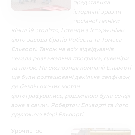
представила
історичні зразки
посівної техніки
кінця 19 століття, і стенди з історичніми
фото завода братів Роберта та Томаса
Ельворті. Також на всіх відвідувачів
чекала розважальна програма, сувеніри
та призи. На експозиції компанії Ельворті
ще були розташовані декілька селфі-зон,
де безліч охочих містян
фотографувались, родзинкою була селфі-
зона з самим Робертом Ельворті та його
дружиною Мері Ельворті.
Урочистості