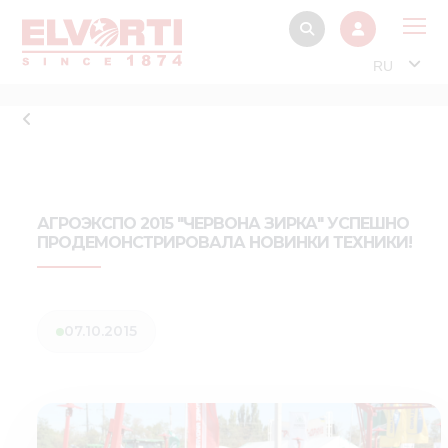
RU
О 
Прод
Интерактив
Музей Э
АГРОЭКСПО 2015 "ЧЕРВОНА ЗИРКА" УСПЕШНО
ПРОДЕМОНСТРИРОВАЛА НОВИНКИ ТЕХНИКИ!
Павильон
Информация дл
стейкх
07.10.2015
Информация
электро
Нов