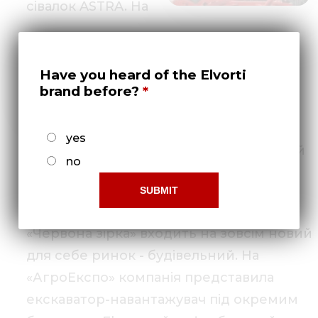
сівалок ASTRA. На
виставці був
Have you heard of the Elvorti
brand before?
yes
продемонстрований весь продуктовий
no
ряд зернових сівалок ASTRA NOVA.
Абсолютною новинкою стало те, що
«Червона зірка» входить на зовсім новий
для себе ринок - будівельний. На
«АгроЕкспо» компанія представила
екскаватор-навантажувач під окремим