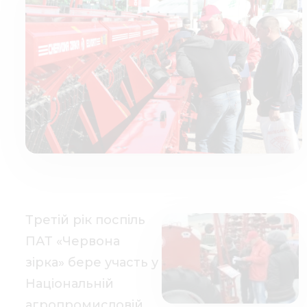
Медиа
Кар
Купить 
Найти 
Конт
Третій рік поспіль
ПАТ «Червона
зірка» бере участь у
Національній
агропромисловій