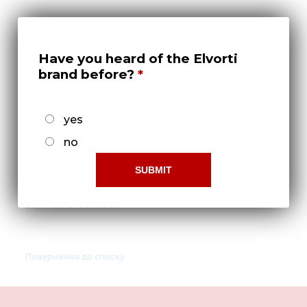
Нов
Медіа 
Кар
Have you heard of the Elvorti
brand before?
Купити 
Знайти
yes
Конт
no
Вал СУС 00.6018
Повернення до списку