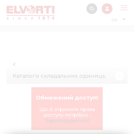
UA
Про
Прод
Фінанс
Інтерактив
Каталоги складальних одиниць
Музей Е
Павільйон
Обмежений доступ!
Інформація для
стейкх
Що-б отримати права
доступу потрібно -
Інформація 
Зареєструватися!
електро