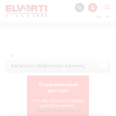
RU
О 
Прод
Интерактив
Музей Э
Каталоги сборочных единиц
Павильон
Информация дл
стейкх
Ограниченный
доступ!
Информация
электро
Что-бы получить права
доступа нужно -
Нов
Зарегистрироваться!