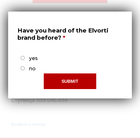
Медиа
Кар
Купить 
Have you heard of the Elvorti
brand before?
Найти 
Конт
yes
no
Ступица 509.046.694
Возврат к списку