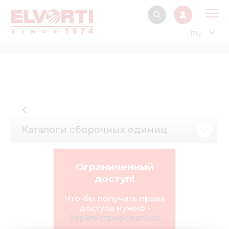
RU
О 
Прод
Интерактив
Музей Э
Каталоги сборочных единиц
Павильон
Информация дл
стейкх
Ограниченный
доступ!
Информация
электро
Что-бы получить права
доступа нужно -
Нов
Зарегистрироваться!