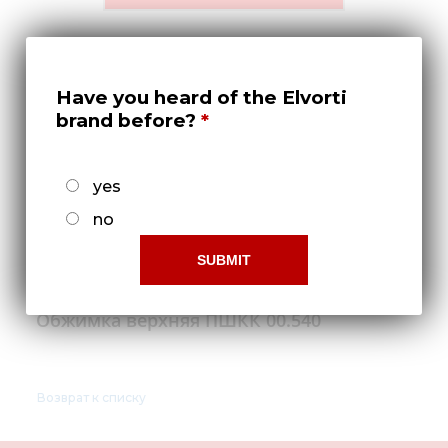
Медиа
Кар
Купить 
Have you heard of the Elvorti
brand before?
Найти 
Конт
yes
no
Обжимка верхняя ПШКК 00.540
Возврат к списку