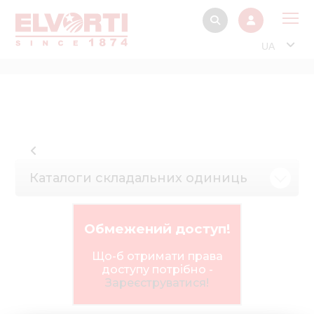
UA
Про
Прод
Фінанс
Інтерактив
Каталоги складальних одиниць
Музей Е
Павільйон
Обмежений доступ!
Інформація для
стейкх
Що-б отримати права
доступу потрібно -
Інформація 
Зареєструватися!
електро