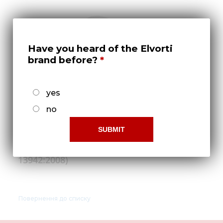
Нов
Медіа 
Кар
Have you heard of the Elvorti
brand before?
Купити 
Знайти
yes
Конт
no
Кольцо 40х1,75 DIN 471 (ДСТУ ГОСТ
13942:2008)
Повернення до списку