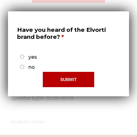
Медиа
Кар
Купить 
Have you heard of the Elvorti
brand before?
Найти 
Конт
yes
no
Шайба БДМ 00.00.401А
Возврат к списку