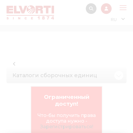
RU
О 
Прод
Интерактив
Музей Э
Каталоги сборочных единиц
Павильон
Информация дл
стейкх
Ограниченный
доступ!
Информация
электро
Что-бы получить права
доступа нужно -
Нов
Зарегистрироваться!