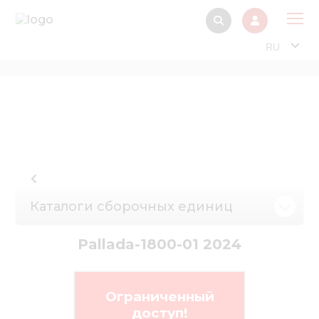
RU
О 
Прод
Интерактив
Музей Э
Павильон
Каталоги сборочных единиц
Информация дл
стейкх
Pallada-1800-01 2024
Информация
электро
Нов
Ограниченный
доступ!