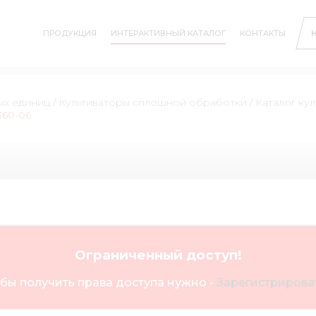
ПРОДУКЦИЯ
ИНТЕРАКТИВНЫЙ КАТАЛОГ
КОНТАКТЫ
ых единиц
/
Культиваторы сплошной обработки
/
Каталог ку
360-06
Ограниченный доступ!
бы получить права доступа нужно -
Зарегистрироват