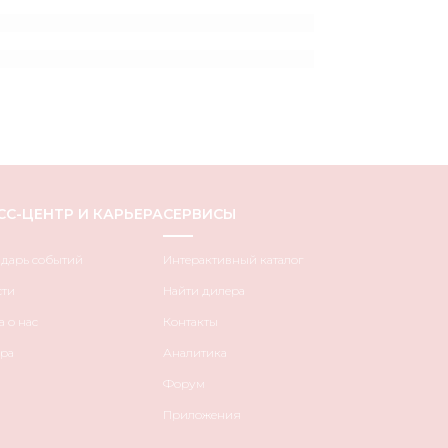
СС-ЦЕНТР И КАРЬЕРА
СЕРВИСЫ
ндарь событий
Интерактивный каталог
сти
Найти дилера
 о нас
Контакты
ра
Аналитика
Форум
Приложения