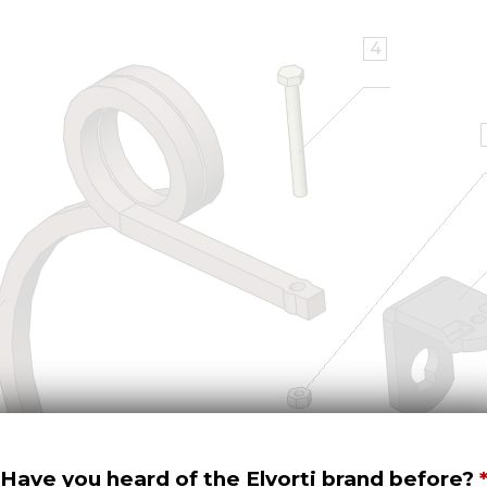
4
7
Have you heard of the Elvorti brand before?