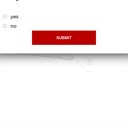
yes
no
3