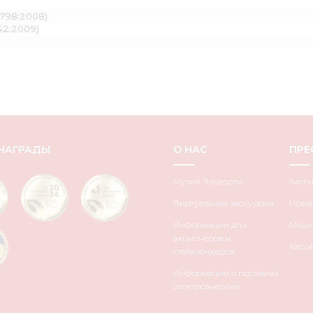
7798:2008)
42:2009)
НАГРАДЫ
О НАС
ПРЕ
Музей Эльворти
Кале
Виртуальная экскурсия
Ново
Информация для
Медиа
акционеров и
Карье
стейкхолдеров
Информация о поставках
электроэнергии