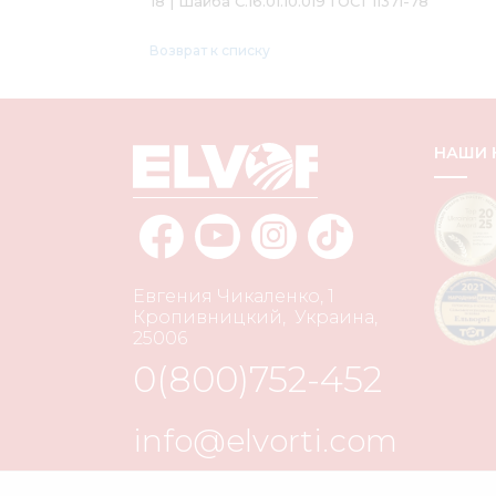
18 | Шайба С.16.01.10.019 ГОСТ 11371-78
Возврат к списку
НАШИ
Евгения Чикаленко, 1
Кропивницкий
,
Украина
,
25006
0(800)752-452
info@elvorti.com