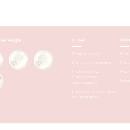
НАГРАДЫ
О НАС
ПРЕ
Музей Эльворти
Кале
Виртуальная экскурсия
Ново
Информация для
Медиа
акционеров и
Карье
стейкхолдеров
Информация о поставках
электроэнергии