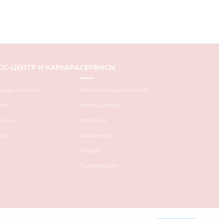
СС-ЦЕНТР И КАРЬЕРА
СЕРВИСЫ
ндарь событий
Интерактивный каталог
сти
Найти дилера
 о нас
Контакты
ра
Аналитика
Форум
Приложения