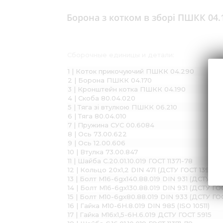
Борона з котком в зборі ПШКК 04.
Сборочные единицы и детали:
1 | Коток прикочуючий ПШКК 04.290
2 | Борона ПШКК 04.170
3 | Кронштейн котка ПШКК 04.190
4 | Скоба 80.04.020
5 | Тяга зі втулкою ПШКК 06.210
6 | Тяга 80.04.010
7 | Пружина СУС 00.6084
8 | Ось 73.00.622
9 | Ось 12.00.606
10 | Втулка 73.00.847
11 | Шайба С.20.01.10.019 ГОСТ 11371-78
12 | Кольцо 20х1,2 DIN 471 (ДСТУ ГОСТ 13942:
13 | Болт М16-6gx140.88.019 DIN 931 (ДСТУ Г
14 | Болт М16-6gх130.88.019 DIN 931 (ДСТУ Г
15 | Болт М10-6gх80.88.019 DIN 933 (ДСТУ ГО
16 | Гайка М10-6Н.8.019 DIN 985 (ISO 10511)
17 | Гайка М16х1,5-6Н.6.019 ДСТУ ГОСТ 5915