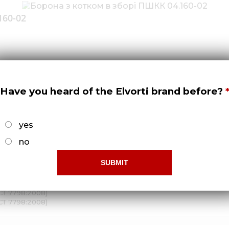
160-02
Have you heard of the Elvorti brand before?
yes
no
2008)
ОСТ 7798:2008)
ОСТ 7798:2008)
СТ 7798:2008)