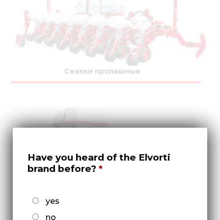
Сеялки пропашные
Have you heard of the Elvorti
brand before?
yes
Культиваторы междурядные
no