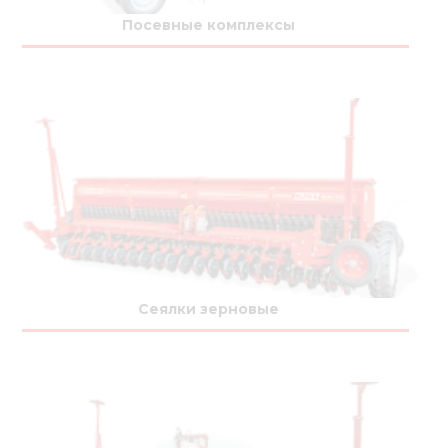
Медиа
Посевные комплексы
Кар
Купить 
Найти 
Конт
Сеялки зерновые