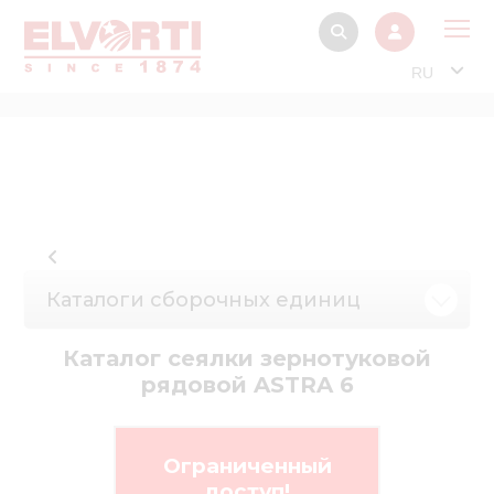
RU
О 
Прод
Интерактив
Музей Э
Павильон
Каталоги сборочных единиц
Информация дл
стейкх
Каталог сеялки зернотуковой
рядовой ASTRA 6
Информация
электро
Нов
Ограниченный
доступ!