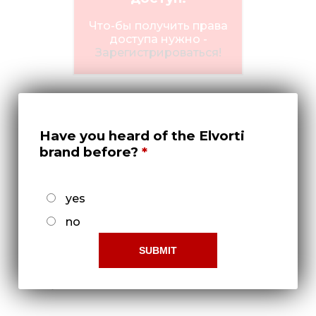
Медиа
Что-бы получить права
Кар
доступа нужно -
Зарегистрироваться!
Купить 
Найти 
Конт
Have you heard of the Elvorti
brand before?
yes
no
Опора ОЗШ 01.280