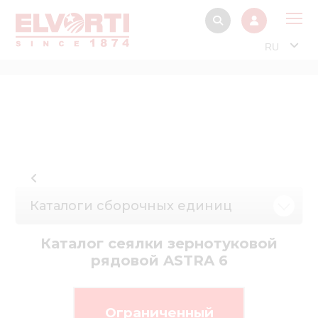
RU
О 
Прод
Интерактив
Музей Э
Павильон
Каталоги сборочных единиц
Информация дл
стейкх
Каталог сеялки зернотуковой
Информация
рядовой ASTRA 6
электро
Нов
Ограниченный