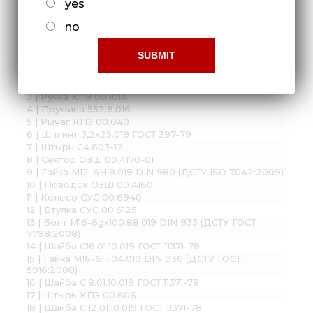
yes
no
Сборочные единицы и детали:
1 | Чистик ОЗШ 00.4223
2 | Колпачок СЗП 00.011
3 | Ручка КПЗ 00.101А
4 | Пружина 552.6.016
5 | Рычаг КПЗ 00.040
6 | Шплинт 3,2х25.019 ГОСТ 397-79
7 | Штырь С4.603-12
8 | Сектор ОЗШ 00.4170-01
9 | Гайка М12-6H.8.019 DIN 980 (ДСТУ ISO 7042:2009)
10 | Поводок ОЗШ 00.4160
11 | Колесо СУС 00.6940
12 | Втулка СУС 00.6125
13 | Болт М16-6gх100.88.019 DIN 933 (ДСТУ ГОСТ
7798:2008)
14 | Шайба С16.01.10.019 ГОСТ 11371-78
15 | Гайка М16-6Н.04.019 DIN 936 (ДСТУ ГОСТ
5916:2008)
16 | Шайба С.8.01.10.019 ГОСТ 11371-78
17 | Штырь КПЗ 00.606
18 | Шайба С.12.01.10.019 ГОСТ 11371-78