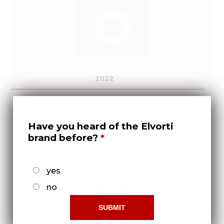
Медиа
Кар
Купить 
Найти 
2022
Конт
Have you heard of the Elvorti
Ограниченный
brand before?
доступ!
Что-бы получить права
доступа нужно -
yes
Зарегистрироваться!
no
Щиток СУС 00.1230