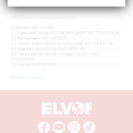
Сборочные единицы и детали:
1 | Щиток СУС 00.0121
2 | Гайка М8-6H.8.019 DIN 980 (ДСТУ ISO 7042:2009)
3 | Кронштейн СУС 00.1200
4 | Скоба 2М10х73х90/30.5.56.Ц9хр ОСТ 23.2.10-81
5 | Шайба С.10.01.10.019 ГОСТ 11371-78
6 | Гайка М10-6H.8.019 DIN 980 (ДСТУ ГОСТ
7042:2009)
7 | Щиток СУС 00.1210
Возврат к списку