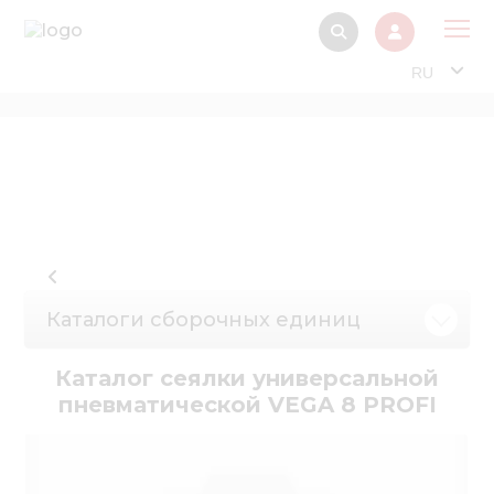
RU
О 
Прод
Интерактив
Музей Э
Павильон
Каталоги сборочных единиц
Информация дл
стейкх
Каталог сеялки универсальной
Информация
пневматической VEGA 8 PROFI
электро
Нов