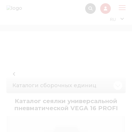
RU
О 
Прод
Интерактив
Музей Э
Павильон
Каталоги сборочных единиц
Информация дл
стейкх
Каталог сеялки универсальной
Информация
пневматической VEGA 16 PROFI
электро
Нов