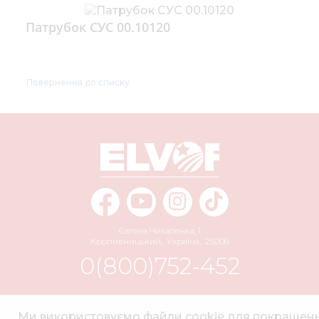
Патрубок СУС 00.10120
Повернення до списку
Євгена Чикаленка, 1
Кропивницький
,
Україна
,
25006
0(800)752-452
info@elvorti.com
Ми використовуємо файли cookie для покращен