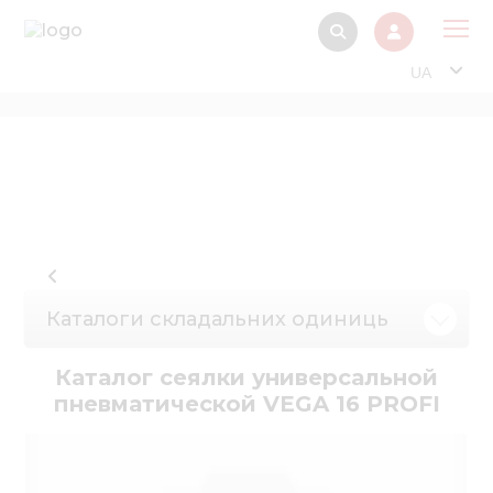
UA
Про
Прод
Фінанс
Інтерактив
Музей Е
Каталоги складальних одиниць
Павільйон
Інформація для
Каталог сеялки универсальной
стейкх
пневматической VEGA 16 PROFI
Інформація 
електро