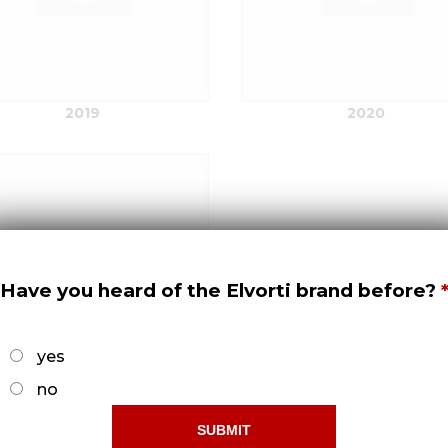
2019
2020
Have you heard of the Elvorti brand before?
yes
no
2023