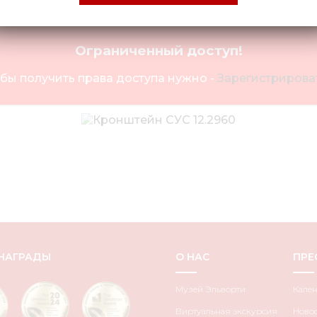
Ограниченный доступ!
бы получить права доступа нужно -
Зарегистрироват
НАГРАДЫ
О НАС
ПРЕ
Музей Эльворти
Кале
Виртуальная экскурсия
Ново