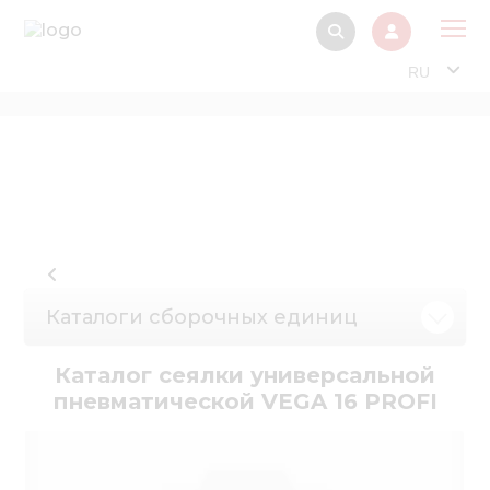
RU
О 
Прод
Интерактив
Музей Э
Павильон
Каталоги сборочных единиц
Информация дл
стейкх
Каталог сеялки универсальной
Информация
пневматической VEGA 16 PROFI
электро
Нов