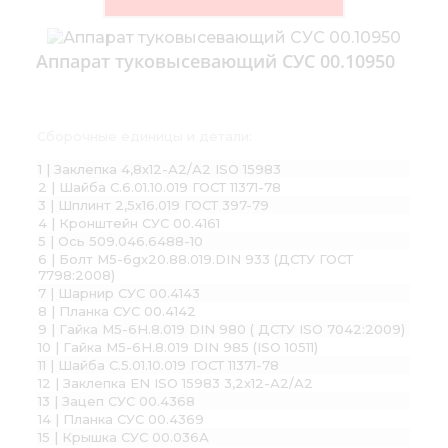
Аппарат туковысевающий СУС 00.10950
Сборочные единицы и детали:
1 | Заклепка 4,8х12-А2/А2 ISO 15983
2 | Шайба С.6.01.10.019 ГОСТ 11371-78
3 | Шплинт 2,5х16.019 ГОСТ 397-79
4 | Кронштейн СУС 00.4161
5 | Ось 509.046.6488-10
6 | Болт М5-6gх20.88.019.DIN 933 (ДСТУ ГОСТ
7798:2008)
7 | Шарнир СУС 00.4143
8 | Планка СУС 00.4142
9 | Гайка М5-6Н.8.019 DIN 980 ( ДСТУ ISO 7042:2009)
10 | Гайка М5-6Н.8.019 DIN 985 (ISO 10511)
11 | Шайба С.5.01.10.019 ГОСТ 11371-78
12 | Заклепка EN ISO 15983 3,2х12-А2/А2
13 | Зацеп СУС 00.4368
14 | Планка СУС 00.4369
15 | Крышка СУС 00.036А