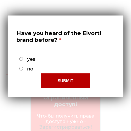
Have you heard of the Elvorti
brand before?
yes
2023
no
Ограниченный
доступ!
Что-бы получить права
доступа нужно -
Зарегистрироваться!