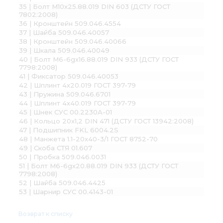
35 | Болт М10х25.88.019 DIN 603 (ДСТУ ГОСТ
7802:2008)
36 | Кронштейн 509.046.4554
37 | Шайба 509.046.40057
38 | Кронштейн 509.046.40066
39 | Шкала 509.046.40049
40 | Болт М6-6gх16.88.019 DIN 933 (ДСТУ ГОСТ
7798:2008)
41 | Фиксатор 509.046.40053
42 | Шплинт 4х20.019 ГОСТ 397-79
43 | Пружина 509.046.6701
44 | Шплинт 4х40.019 ГОСТ 397-79
45 | Шнек СУС 00.2230А-01
46 | Кольцо 20х1,2 DIN 471 (ДСТУ ГОСТ 13942:2008)
47 | Подшипник FKL 6004.2S
48 | Манжета 1.1-20х40-3/1 ГОСТ 8752-70
49 | Скоба СТЯ 01.607
50 | Пробка 509.046.0031
51 | Болт М6-6gx20.88.019 DIN 933 (ДСТУ ГОСТ
7798:2008)
52 | Шайба 509.046.4425
53 | Шарнир СУС 00.4143-01
Возврат к списку