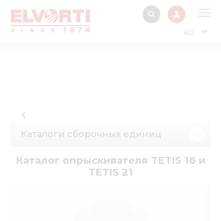
RU
О 
Прод
Интерактив
Музей Э
Павильон
Каталоги сборочных единиц
Информация дл
стейкх
Каталог опрыскивателя TETIS 18 и
TETIS 21
Информация
электро
Нов