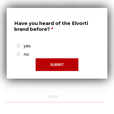
Have you heard of the Elvorti
2021
brand before?
yes
no
2022