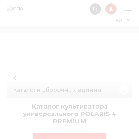
RU
О 
Прод
Интерактив
Музей Э
Павильон
Каталоги сборочных единиц
Информация дл
стейкх
Каталог культиватора
Информация
универсального POLARIS 4
электро
PREMIUM
Нов