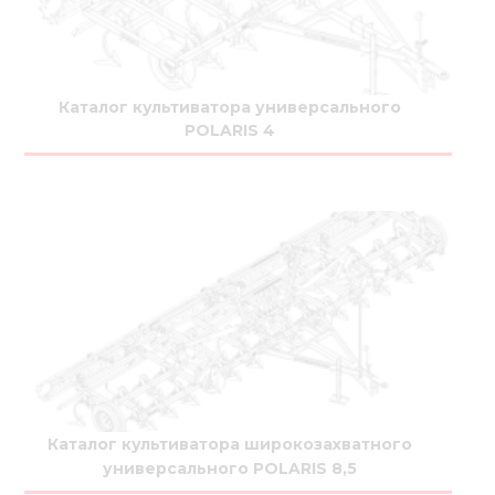
Нов
Медіа 
Кар
Каталог культиватора универсального
POLARIS 4
Купити 
Знайти
Конт
Каталог культиватора широкозахватного
универсального POLARIS 8,5