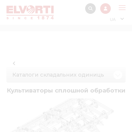
UA
Про
Прод
Фінанс
Інтерактив
Каталоги складальних одиниць
Музей Е
Павільйон
Культиваторы сплошной обработки
Інформація для
стейкх
Інформація 
електро