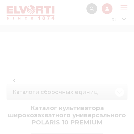
RU
О 
Прод
Интерактив
Музей Э
Павильон
Информация дл
Каталоги сборочных единиц
стейкх
Информация
Каталог культиватора
электро
широкозахватного универсального
POLARIS 10 PREMIUM
Нов