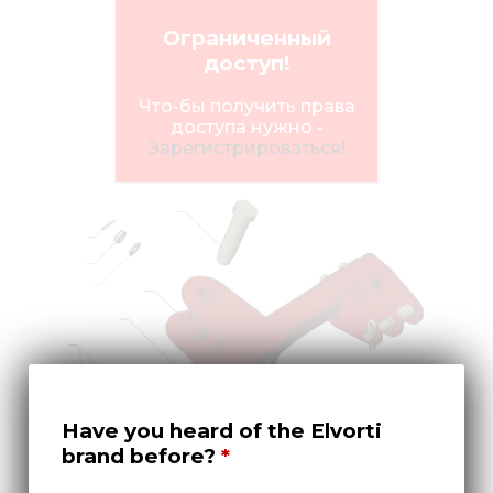
Медиа
Ограниченный
Кар
доступ!
Купить 
Что-бы получить права
доступа нужно -
Найти 
Зарегистрироваться!
Конт
Have you heard of the Elvorti
brand before?