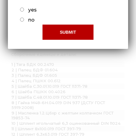
yes
no
Планка-сцеп БДК 00.2460
Сборочные единицы и детали:
1 | Тяга БДК 00.2470
2 | Палец БДФ 01.604
3 | Палец БДФ 01.605
4 | Палец ПШКК 00.612
5 | Шайба С.30.01.10.019 ГОСТ 11371-78
6 | Шайба ПШКК 00.4026
7 | Шайба С.48.01.10.019 ГОСТ 11371-78
8 | Гайка М48-6Н.04.019 DIN 937 (ДСТУ ГОСТ
5919:2008)
9 | Масленка 1.2.Ц6хр с желтым колпачком ГОСТ
19853-74
10 | Шплинт игольчатый 6,3 оцинкованный DIN 11024
11 | Шплинт 8х100.019 ГОСТ 397-79
12 | Шплинт 6,3х63.019 ГОСТ 397-79