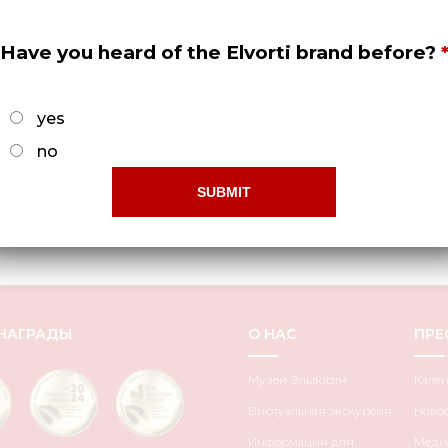
Have you heard of the Elvorti brand before?
yes
no
ОСТ 7798:2008)
НАГРАДЫ
О НАС
ПРЕ
Музей Эльворти
Кале
Виртуальная экскурсия
Ново
Информация для
Медиа