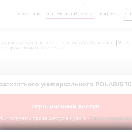
1
ПРОДУКЦИЯ
ИНТЕРАКТИВНЫЙ КАТАЛОГ
КОНТАКТЫ
2
ых единиц
/
Культиваторы сплошной обработки
/
Каталог ку
UM
/
Кронштейн ПШКК 08.280
озахватного универсального POLARIS 1
Ограниченный доступ!
бы получить права доступа нужно -
Зарегистрироват