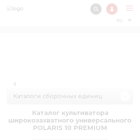
RU
О 
Прод
Интерактив
Музей Э
Павильон
Информация дл
Каталоги сборочных единиц
стейкх
Информация
Каталог культиватора
электро
широкозахватного универсального
POLARIS 10 PREMIUM
Нов