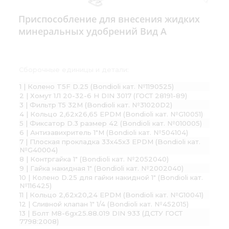
Приспособление для внесения жидких
минеральных удобрений Вид А
Сборочные единицы и детали:
1 | Колено T5F D.25 (Bondioli кат. №1190525)
2 | Хомут 1Л 20-32-6 Н DIN 3017 (ГОСТ 28191-89)
3 | Фильтр Т5 32М (Bondioli кат. №31020D2)
4 | Кольцо 2,62х26,65 EPDM (Bondioli кат. №G10051)
5 | Фиксатор D.3 размер 42 (Bondioli кат. №010005)
6 | Антизавихритель 1"М (Bondioli кат. №504104)
7 | Плоская прокладка 33х45х3 EPDM (Bondioli кат.
№G40004)
8 | Контргайка 1" (Bondioli кат. №2052040)
9 | Гайка накидная 1" (Bondioli кат. №2002040)
10 | Колено D.25 для гайки накидной 1" (Bondioli кат.
№116425)
11 | Кольцо 2,62х20,24 EPDM (Bondioli кат. №G10041)
12 | Сливной клапан 1" 1/4 (Bondioli кат. №452015)
13 | Болт М8-6gх25.88.019 DIN 933 (ДСТУ ГОСТ
7798:2008)