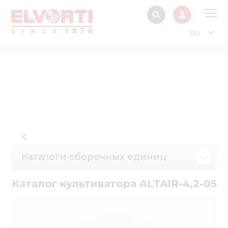
RU
О 
Прод
Интерактив
Музей Э
Павильон
Информация дл
Каталоги сборочных единиц
стейкх
Информация
Каталог культиватора ALTAIR-4,2-05
электро
Нов