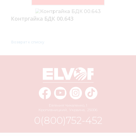
Контргайка БДК 00.643
Возврат к списку
Евгения Чикаленко, 1
Кропивницкий
,
Украина
,
25006
0(800)752-452
info@elvorti.com