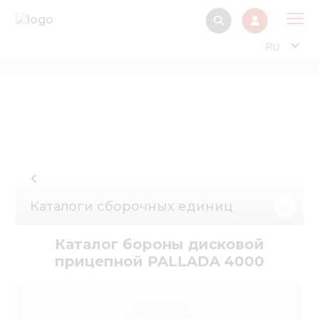
RU
О 
Прод
Интерактив
Музей Э
Павильон
Каталоги сборочных единиц
Информация дл
стейкх
Каталог бороны дисковой
Информация
прицепной PALLADA 4000
электро
Нов