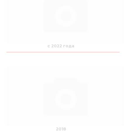
Медиа
Кар
Купить 
Найти 
c 2022 года
Конт
2018