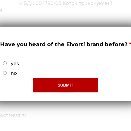
й
Have you heard of the Elvorti brand before?
yes
no
СТ 7798:2008)
915:2008)
871-88)
:2008)
:2008)
ГОСТ 19853-74