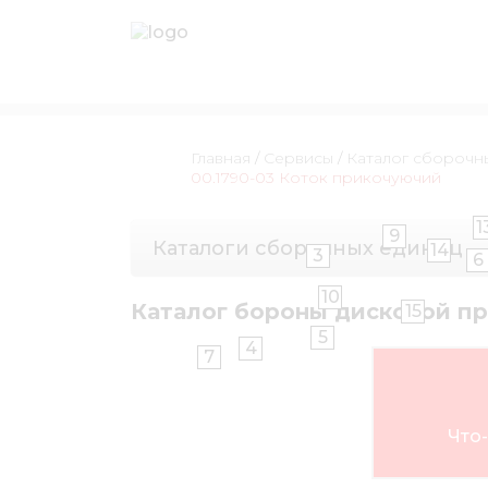
Главная
/
Сервисы
/
Каталог сборочн
00.1790-03 Коток прикочуючий
1
9
Каталоги сборочных единиц
14
3
6
10
Каталог бороны дисковой п
15
5
4
7
Что-