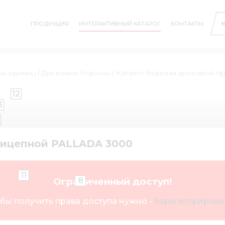
ПРОДУКЦИЯ
ИНТЕРАКТИВНЫЙ КАТАЛОГ
КОНТАКТЫ
ых единиц
/
Дисковые бороны
/
Каталог бороны дисковой п
12
3
рицепной PALLADA 3000
11
8
Ограниченный доступ!
бы получить права доступа нужно -
Зарегистрироват