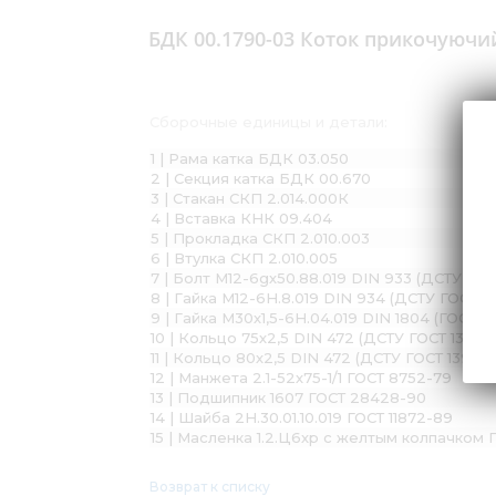
БДК 00.1790-03 Коток прикочуючи
Сборочные единицы и детали:
1 | Рама катка БДК 03.050
2 | Секция катка БДК 00.670
3 | Стакан СКП 2.014.000К
4 | Вставка КНК 09.404
5 | Прокладка СКП 2.010.003
6 | Втулка СКП 2.010.005
7 | Болт М12-6gх50.88.019 DIN 933 (ДСТУ ГО
8 | Гайка М12-6H.8.019 DIN 934 (ДСТУ ГОСТ 5
9 | Гайка М30х1,5-6Н.04.019 DIN 1804 (ГОСТ 11
10 | Кольцо 75х2,5 DIN 472 (ДСТУ ГОСТ 13943
11 | Кольцо 80х2,5 DIN 472 (ДСТУ ГОСТ 13943
12 | Манжета 2.1-52х75-1/1 ГОСТ 8752-79
13 | Подшипник 1607 ГОСТ 28428-90
14 | Шайба 2Н.30.01.10.019 ГОСТ 11872-89
15 | Масленка 1.2.Ц6хр с желтым колпачком 
Возврат к списку