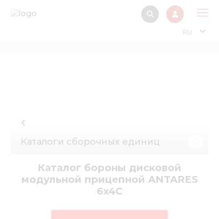
RU
О 
Прод
Интерактив
Музей Э
Павильон
Каталоги сборочных единиц
Информация дл
стейкх
Каталог бороны дисковой
Информация
модульной прицепной ANTARES
электро
6x4C
Нов