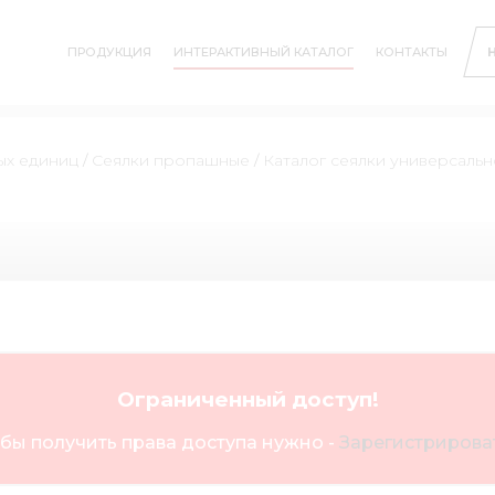
ПРОДУКЦИЯ
ИНТЕРАКТИВНЫЙ КАТАЛОГ
КОНТАКТЫ
ых единиц
/
Сеялки пропашные
/
Каталог сеялки универсаль
Ограниченный доступ!
бы получить права доступа нужно -
Зарегистрироват