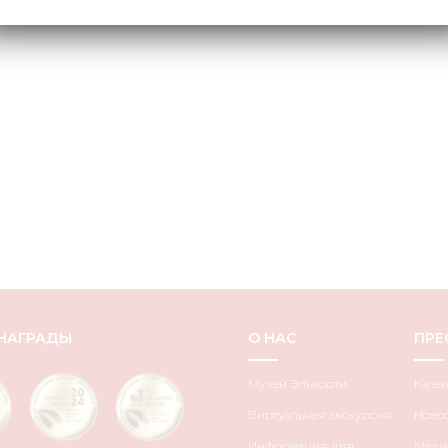
НАГРАДЫ
О НАС
ПРЕ
Музей Эльворти
Кале
Виртуальная экскурсия
Ново
Информация для
Медиа