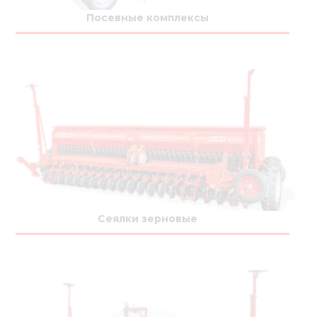
Медиа
Посевные комплексы
Кар
Купить 
Найти 
Конт
Сеялки зерновые