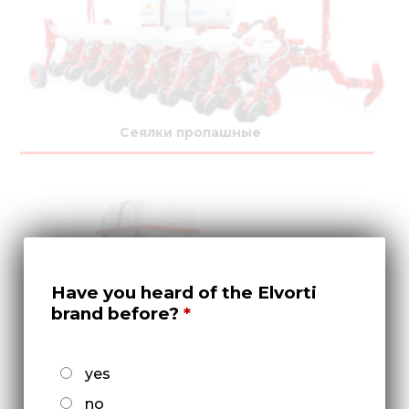
Сеялки пропашные
Have you heard of the Elvorti
brand before?
yes
Культиваторы междурядные
no